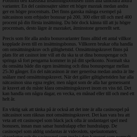
Förutom den klassiska insättningsbonusen finns alla tänkbara andra
varianter. En del casinosajter sätter ett högre maxtak medan andra
ger en högre procentsats. Det finns ganska många exempel på
nätcasinon som erbjuder bonusar på 200, 300 eller till och med 400
procent på din första insättning. Du bör dock känna till att ju högre
procentsats, desto lägre är maxtaket, åtminstone generellt sett.
Precis som för alla andra bonusvarianter finns alltid ett antal villkor
kopplade även till en insättningsbonus. Villkoren brukar ofta handla
om omsättningskrav och giltighetstid. Omsättningskravet finns på
plats för att casinot inte vill att du ska ta ut dina bonuspengar och
springa så fort pengarna kommer in på ditt spelkonto. Normalt ska
du omsätta både din egen insättning och dina bonuspengar mellan
25-30 gånger. En del nätcasinon är mer generösa medan andra är lite
snålare med omsättningskravet. När det gäller giltighetstiden har alla
nätcasinon sina egna regler, men något som de alla har gemensamt
är kravet att du måste klara omsättningskravet inom en viss tid. Det
kan handla om några dagar, en vecka, en månad eller till och med ett
helt år.
En viktig sak att tänka på är också att det inte är alla casinospel på
nätcasinot som räknas mot omsättningskravet. Det kan vara bra att
veta att ett casinospel som black jack ofta är undantaget spel med
bonusen, innan man satsar hundralapp efter hundralapp. De
casinospel som aldrig undantas är videoslots, spelautomater,
skraplotter och de casinospel som ingår i den kategori som normalt