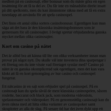
medlem på en casinosajt, eller bonusar som du måste göra en egen
insättning för att få ta del av. Du får inte en månadslön direkt insatt
på ditt spelkonto, men du kan åtminstone räkna med att få en extra
tusenlapp att använda för att spela casinospel.
Det finns ett antal olika sorters casinobonusar. Egentligen kan man
säga att det bara är den klassiska insättningsbonusen som är
gemensam för all casinosajter. I övrigt spretar erbjudandena ganska
mycket mellan olika casinosajter.
Kort om casino på nätet
Det är alltid bra att känna till lite om olika verksamheter innan man
provar på något nytt. Du skulle väl inte investera dina sparpengar i
ett företag om du inte visste vad företaget sysslar med? Casino på
nätet är en ganska okomplicerad sak egentligen, men det kan vara
klokt att få en kort genomgång av hur casino och casinospel
fungerar.
Ett nätcasino är en sajt som erbjuder spel på casinospel. På en
casinosajt kan du spela såväl de mest klassiska casinospelen, såsom
roulette, baccarat och black jack, som moderna videoslots,
spelautomater och videopoker. På en genomsnittlig casinosajt kan du
även räkna med att hitta olika varianter av casinopoker samt
skraplotter av alla de slag. På senare tid har det även dykt upp ett