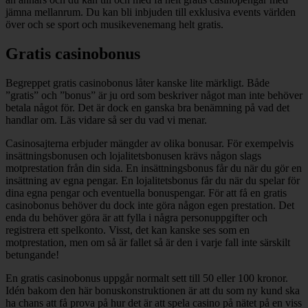
jämna mellanrum. Du kan bli inbjuden till exklusiva events världen
över och se sport och musikevenemang helt gratis.
Gratis casinobonus
Begreppet gratis casinobonus låter kanske lite märkligt. Både
”gratis” och ”bonus” är ju ord som beskriver något man inte behöver
betala något för. Det är dock en ganska bra benämning på vad det
handlar om. Läs vidare så ser du vad vi menar.
Casinosajterna erbjuder mängder av olika bonusar. För exempelvis
insättningsbonusen och lojalitetsbonusen krävs någon slags
motprestation från din sida. En insättningsbonus får du när du gör en
insättning av egna pengar. En lojalitetsbonus får du när du spelar för
dina egna pengar och eventuella bonuspengar. För att få en gratis
casinobonus behöver du dock inte göra någon egen prestation. Det
enda du behöver göra är att fylla i några personuppgifter och
registrera ett spelkonto. Visst, det kan kanske ses som en
motprestation, men om så är fallet så är den i varje fall inte särskilt
betungande!
En gratis casinobonus uppgår normalt sett till 50 eller 100 kronor.
Idén bakom den här bonuskonstruktionen är att du som ny kund ska
ha chans att få prova på hur det är att spela casino på nätet på en viss