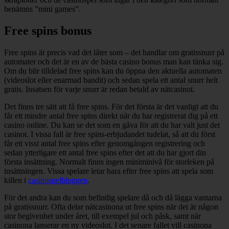
benämns ”mini games”.
Free spins bonus
Free spins är precis vad det låter som – det handlar om gratissnurr på
automater och det är en av de bästa casino bonus man kan tänka sig.
Om du blir tilldelad free spins kan du öppna den aktuella automaten
(videoslot eller enarmad bandit) och sedan spela ett antal snurr helt
gratis. Insatsen för varje snurr är redan betald av nätcasinot.
Det finns tre sätt att få free spins. För det första är det vanligt att du
får ett mindre antal free spins direkt när du har registrerat dig på ett
casino online. Du kan se det som en gåva för att du har valt just det
casinot. I vissa fall är free spins-erbjudandet tudelat, så att du först
får ett visst antal free spins efter genomgången registrering och
sedan ytterligare ett antal free spins efter det att du har gjort din
första insättning. Normalt finns ingen miniminivå för storleken på
insättningen. Vissa spelare letar bara efter free spins att spela som
killen i
casinospelbloggen
.
För det andra kan du som befintlig spelare då och då lägga vantarna
på gratissnurr. Ofta delar nätcasinona ut free spins när det är någon
stor begivenhet under året, till exempel jul och påsk, samt när
casinona lanserar en ny videoslot. I det senare fallet vill casinona